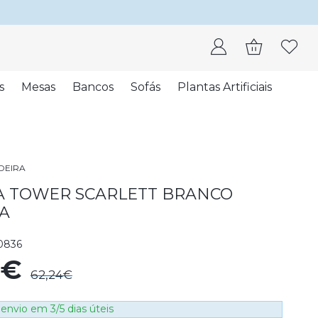
s
Mesas
Bancos
Sofás
Plantas Artificiais
DEIRA
A TOWER SCARLETT BRANCO
A
0836
1€
62,24€
envio em 3/5 dias úteis