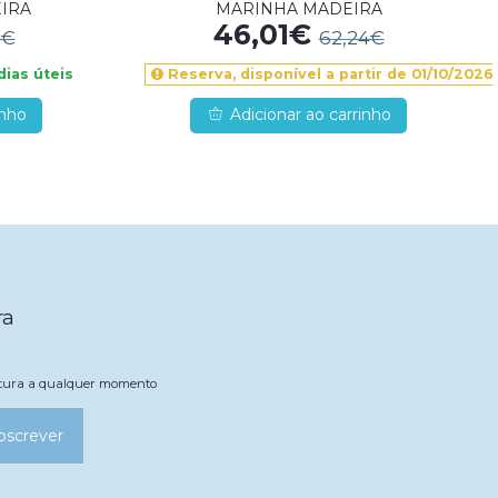
IRA
MARINHA MADEIRA
46,01€
8€
62,24€
dias úteis
Reserva, disponível a partir de 01/10/2026
inho
Adicionar ao carrinho
ra
natura a qualquer momento
bscrever