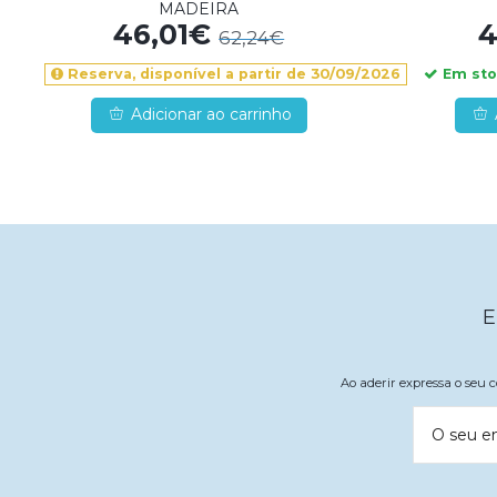
MADEIRA
46,01€
4
62,24€
Em stoc
Reserva, disponível a partir de 30/09/2026
Adicionar ao carrinho
E
Ao aderir expressa o seu
O seu e