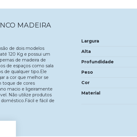
ANCO MADEIRA
Largura
usão de dois modelos
Alta
r até 120 Kg e possui um
m pernas de madeira de
Profundidade
ipos de espaços como sala
os de qualquer tipo.Ele
Peso
gar a cor que melhor se
Cor
m toque de cores
pano macio e ligeiramente
Material
el. Não utilize produtos
doméstico.Fácil e fácil de