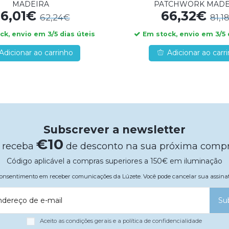
MADEIRA
PATCHWORK MADE
6,01€
66,32€
62,24€
81,1
k, envio em 3/5 dias úteis
Em stock, envio em 3/5 
Adicionar ao carrinho
Adicionar ao carr
Subscrever a newsletter
€10
 receba
de desconto na sua próxima comp
Código aplicável a compras superiores a 150€ em iluminação
 consentimento em receber comunicações da Lúzete. Você pode cancelar sua assi
ndereço de e-mail
Su
Aceito as condições gerais e a política de confidencialidade