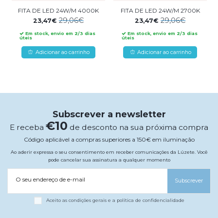
FITA DE LED 24W/M 4000K
FITA DE LED 24W/M 2700K
29,06€
29,06€
23,47€
23,47€
Em stock, envio em 2/3 dias
Em stock, envio em 2/3 dias
úteis
úteis
Adicionar ao carrinho
Adicionar ao carrinho
Subscrever a newsletter
€10
E receba
de desconto na sua próxima compra
Código aplicável a compras superiores a 150€ em iluminação
Ao aderir expressa o seu consentimento em receber comunicações da Lúzete. Você
pode cancelar sua assinatura a qualquer momento
O seu endereço de e-mail
Subscrever
Aceito as condições gerais e a política de confidencialidade