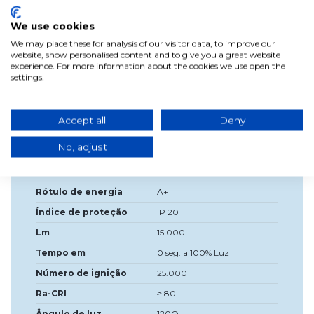
IP20, portanto, apenas para uso interno *Vendido por
metro, não um pacote *Sem transformador
We use cookies
We may place these for analysis of our visitor data, to improve our
website, show personalised content and to give you a great website
experience. For more information about the cookies we use open the
settings.
Dados do produto
Largura
100cm
Accept all
Deny
Alta
1 cm
No, adjust
Fonte de luz incluída?
LED integrado
Tensão
24V
Rótulo de energia
A+
Índice de proteção
IP 20
Lm
15.000
Tempo em
0 seg. a 100% Luz
Número de ignição
25.000
Ra-CRI
≥ 80
Ângulo de luz
120O