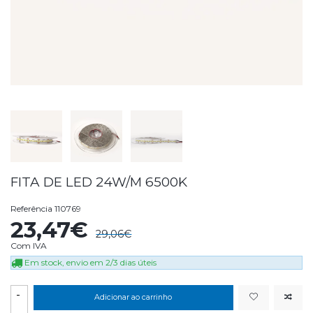
FITA DE LED 24W/M 6500K
Referência
110769
23,47€
29,06€
Com IVA
Em stock, envio em 2/3 dias úteis
-
Adicionar ao carrinho