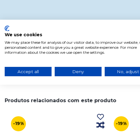
We use cookies
We may place these for analysis of our visitor data, to improve our website
personalised content and to give you a great website experience. For more
information about the cookies we use open the settings.
Accept all
Deny
No, adjust
Produtos relacionados com este produto
-19%
-19%