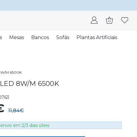
s
Mesas
Bancos
Sofás
Plantas Artificiais
 8W/M 6500K
 LED 8W/M 6500K
0763
€
11,84€
envio em 2/3 dias úteis