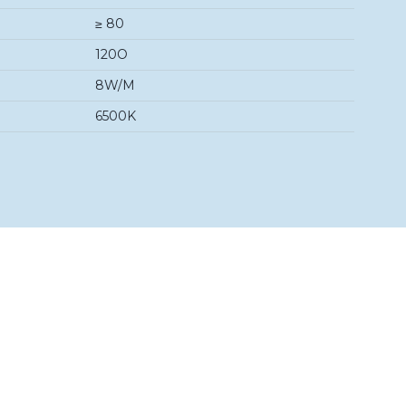
≥ 80
120O
8W/M
6500K