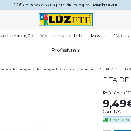
10€ de desconto na primeira compra -
Registe-se
s e Iluminação
Ventoinha de Teto
Móveis
Cadeira
Profissionais
adas e Iluminação
Iluminação Profissional
Fitas de LED
FITA DE LED
FITA DE
Referência
11
9,49
Com IVA
Em stock, 