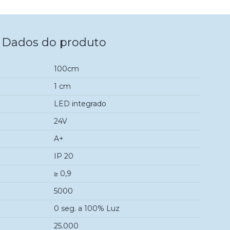
Dados do produto
100cm
1 cm
LED integrado
24V
A+
IP 20
≥ 0,9
5000
0 seg. a 100% Luz
25.000