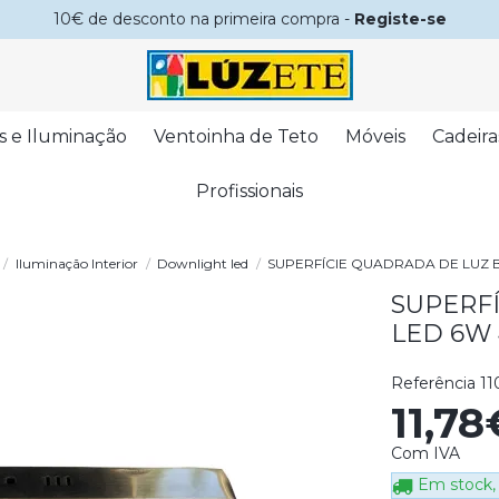
10€ de desconto na primeira compra -
Registe-se
s e Iluminação
Ventoinha de Teto
Móveis
Cadeira
Profissionais
Iluminação Interior
Downlight led
SUPERFÍCIE QUADRADA DE LUZ 
SUPERF
LED 6W
Referência
11
11,7
Com IVA
Em stock, 