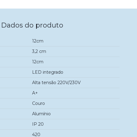
Dados do produto
12cm
3,2 cm
12cm
LED integrado
Alta tensão 220V/230V
A+
Couro
Alumínio
IP 20
420