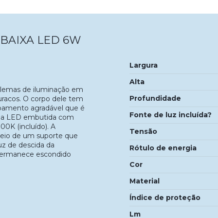
BAIXA LED 6W
Largura
Alta
roblemas de iluminação em
Profundidade
buracos. O corpo dele tem
bamento agradável que é
Fonte de luz incluída?
gia LED embutida com
0K (incluído). A
Tensão
 meio de um suporte que
uz de descida da
Rótulo de energia
r permanece escondido
Cor
Material
Índice de proteção
Lm