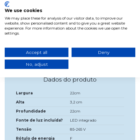
luz natural de 4000K (incluída). Sua estrutura é feita de
alumínio com o acabamento sofisticado de couro que trará
We use cookies
luz e estilo ao espaço para ser iluminado.É uma luminária
que oferece soluções de iluminação em locais onde não há
We may place these for analysis of our visitor data, to improve our
possibilidade de fazer buracos, pois é adequado para
website, show personalised content and to give you a great website
instalação em tetos de concreto ou outros tipos de teto.A
experience. For more information about the cookies we use open the
instalação é realizada por meio de um quadrado que é
settings.
aparafusado ao teto e, em seguida, aparafusado a luz de
descida da superfície para que ela seja anexada.O
transformador fica escondido dentro dele para que fique
escondido.
Accept all
Deny
No, adjust
Dados do produto
Largura
22cm
Alta
3,2 cm
Profundidade
22cm
Fonte de luz incluída?
LED integrado
Tensão
85-265 V
Rótulo de energia
F