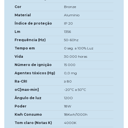
Cor
Bronze
Material
Alumínio
Índice de proteção
IP 20
Lm
1356
Frequência (Hz)
50-60hz
Tempo em
0 seg. a 100% Luz
Vida
30.000 horas
Número de ignição
15 000
Agentes tóxicos (Hg)
0,0 mg
Ra-CRI
≥ 80
oC[max-min]
-20ºC a 50ºC
Ângulo de luz
120O
Poder
18W
Kwh Consumo
18Kwh/1000h
Tom claro (Notas K)
4000K