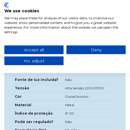
quartos. A estrutura dele é feita de metal com acabamento
éster branco. Utiliza 3 lâmpadas de bucha E27 no máximo
25W (lâmpadas não incluídas). Recomenda-se colocar
We use cookies
lâmpadas LED com maior durabilidade. É uma lâmpada
We may place these for analysis of our visitor data, to improve our
que só é adequada para uso interno. Medições: 50 cm de
website, show personalised content and to give you a great website
diâmetro e altura de 150 cm *(incluindo tulipa de lâmpada).
experience. For more information about the cookies we use open the
settings.
Dados do produto
Accept all
Deny
No, adjust
Alta
150cm
Diâmetro
50cm
Fonte de luz incluída?
Não
Tensão
Alta tensão 220V/230V
Cor
Corcel branco
Material
Metal
Índice de proteção
IP 20
Pode ser regulado?
Não