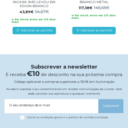
NICASIA SMD LEVOU 6W
BRANCO METAL
3000K BRANCO
146,65€
117,38€
54,67€
43,89€
Em stock, envio em 3/5 dias
úteis
Em stock, envio em 3/5 dias
úteis
Adicionar ao carrinho
Adicionar ao carrinho
Subscrever a newsletter
€10
E receba
de desconto na sua próxima compra
Código aplicável a compras superiores a 150€ em iluminação
Ao aderir expressa o seu consentimento em receber comunicações da Lúzete. Você
pode cancelar sua assinatura a qualquer momento
O seu endereço de e-mail
Subscrever
Aceito as condições gerais e a política de confidencialidade