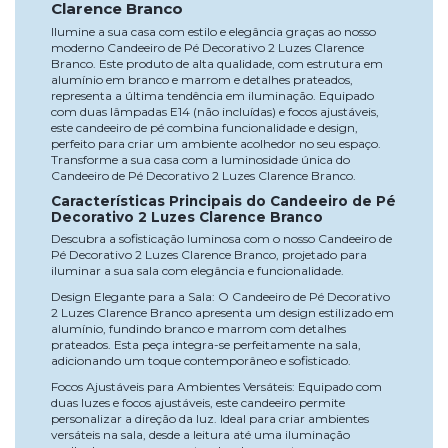
Clarence Branco
Ilumine a sua casa com estilo e elegância graças ao nosso
moderno Candeeiro de Pé Decorativo 2 Luzes Clarence
Branco. Este produto de alta qualidade, com estrutura em
alumínio em branco e marrom e detalhes prateados,
representa a última tendência em iluminação. Equipado
com duas lâmpadas E14 (não incluídas) e focos ajustáveis,
este candeeiro de pé combina funcionalidade e design,
perfeito para criar um ambiente acolhedor no seu espaço.
Transforme a sua casa com a luminosidade única do
Candeeiro de Pé Decorativo 2 Luzes Clarence Branco.
Características Principais do Candeeiro de Pé
Decorativo 2 Luzes Clarence Branco
Descubra a sofisticação luminosa com o nosso Candeeiro de
Pé Decorativo 2 Luzes Clarence Branco, projetado para
iluminar a sua sala com elegância e funcionalidade.
Design Elegante para a Sala: O Candeeiro de Pé Decorativo
2 Luzes Clarence Branco apresenta um design estilizado em
alumínio, fundindo branco e marrom com detalhes
prateados. Esta peça integra-se perfeitamente na sala,
adicionando um toque contemporâneo e sofisticado.
Focos Ajustáveis para Ambientes Versáteis: Equipado com
duas luzes e focos ajustáveis, este candeeiro permite
personalizar a direção da luz. Ideal para criar ambientes
versáteis na sala, desde a leitura até uma iluminação