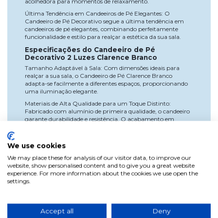
acolhedora para momentos de relaxamento.
Última Tendência em Candeeiros de Pé Elegantes: O
Candeeiro de Pé Decorativo segue a última tendência em
candeeiros de pé elegantes, combinando perfeitamente
funcionalidade e estilo para realçar a estética da sua sala.
Especificações do Candeeiro de Pé
Decorativo 2 Luzes Clarence Branco
Tamanho Adaptável à Sala: Com dimensões ideais para
realçar a sua sala, o Candeeiro de Pé Clarence Branco
adapta-se facilmente a diferentes espaços, proporcionando
uma iluminação elegante.
Materiais de Alta Qualidade para um Toque Distinto:
Fabricado com alumínio de primeira qualidade, o candeeiro
garante durabilidade e resistência. O acabamento em
branco e marrom com detalhes prateados adiciona um
toque distinto ao design, complementando a decoração da
sala.
We use cookies
Opções de Cor Versáteis: Disponível numa combinação
We may place these for analysis of our visitor data, to improve our
única de branco e prateado, este candeeiro torna-se um
website, show personalised content and to give you a great website
elemento versátil que se ajusta à paleta de cores da sua sala,
experience. For more information about the cookies we use open the
proporcionando uma iluminação atrativa e elegante.
settings.
Vantagens do Candeeiro de Pé Decorativo
2 Luzes Clarence Branco
Accept all
Deny
Estilo Versátil para a Sala: O Candeeiro Clarence Branco não