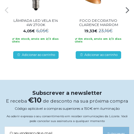
LÂMPADA LED VELA E14
FOCO DECORATIVO
4W 2700K
CLARENCE MARROM
6,05€
23,16€
4,05€
19,33€
Em stock, envio em 2/3 dias
Em stock, envio em 2/3 dias
úteis
úteis
Adicionar ao carrinho
Adicionar ao carrinho
Subscrever a newsletter
€10
E receba
de desconto na sua próxima compra
Código aplicável a compras superiores a 150€ em iluminação
Ao aderir expressa o seu consentimento em receber comunicações da Lúzete. Você
pode cancelar sua assinatura a qualquer momento
O seu endereço de e-mail
Subscrever