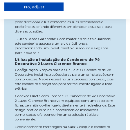
oferece apenas uma iluminação funcional, mas também
atua como uma peça decorativa versátil que complementa
No, adjust
diferentes estilos na sua sala.
Personalização da Iluminação: Graças aos focos ajustáveis,
pode direcionar a luz conforme as suas necessidades e
preferências, criando diferentes ambientes na sua sala para
diversas ocasiões.
Durabilidade Garantida: Com materiais de alta qualidade,
este candeeiro assegura uma vida útil longa,
proporcionando um investimento duradouro e elegante
para a sua sala.
Utilização e Instalação do Candeeiro de Pé
Decorativo 2 Luzes Clarence Branco
Configuração Simples para a Sua Sala: O Candeeiro de Pé
Decorativo inclui instruções claras para uma instalação sem
complicações. Não é necessário um processo complexo, pois
este candeeiro é projetado para ser facilmente ligado à rede
elétrica.
Conexão Direta com Tomada: O Candeeiro de Pé Decorativo
2 Luzes Clarence Branco vem equipado com um cabo com
ficha, permitindo-lhe ligá-lo diretamente à rede elétrica. Este
design prático elimina a necessidade de instalações
complicadas, oferecendo-lhe uma solução rápida e
conveniente.
Posicionamento Estratégico na Sala: Coloque o candeeiro