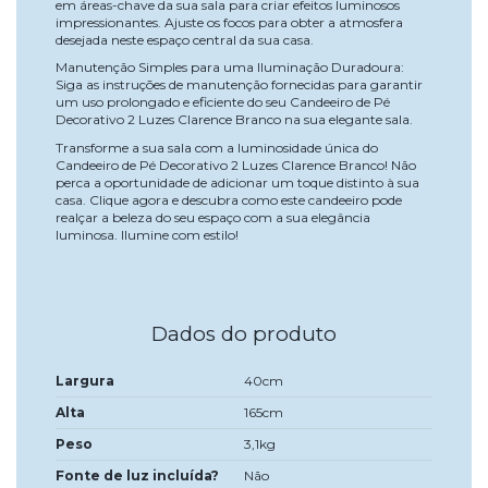
em áreas-chave da sua sala para criar efeitos luminosos
impressionantes. Ajuste os focos para obter a atmosfera
desejada neste espaço central da sua casa.
Manutenção Simples para uma Iluminação Duradoura:
Siga as instruções de manutenção fornecidas para garantir
um uso prolongado e eficiente do seu Candeeiro de Pé
Decorativo 2 Luzes Clarence Branco na sua elegante sala.
Transforme a sua sala com a luminosidade única do
Candeeiro de Pé Decorativo 2 Luzes Clarence Branco! Não
perca a oportunidade de adicionar um toque distinto à sua
casa. Clique agora e descubra como este candeeiro pode
realçar a beleza do seu espaço com a sua elegância
luminosa. Ilumine com estilo!
Dados do produto
Largura
40cm
Alta
165cm
Peso
3,1kg
Fonte de luz incluída?
Não