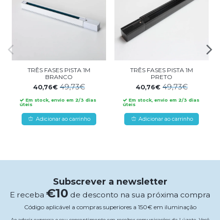
TRÊS FASES PISTA 1M
TRÊS FASES PISTA 1M
BRANCO
PRETO
49,73€
49,73€
40,76€
40,76€
Em stock, envio em 2/3 dias
Em stock, envio em 2/3 dias
úteis
úteis
Adicionar ao carrinho
Adicionar ao carrinho
Subscrever a newsletter
€10
E receba
de desconto na sua próxima compra
Código aplicável a compras superiores a 150€ em iluminação
Ao aderir expressa o seu consentimento em receber comunicações da Lúzete. Você