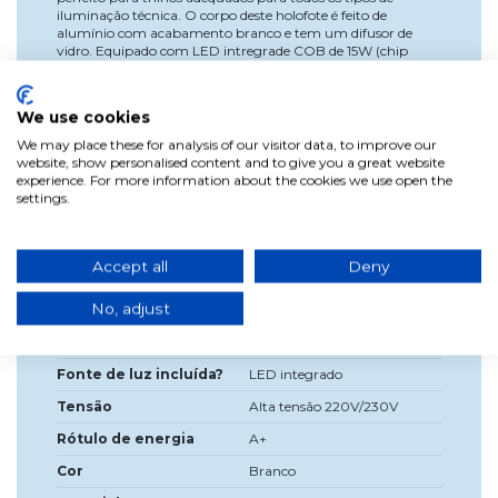
iluminação técnica. O corpo deste holofote é feito de
alumínio com acabamento branco e tem um difusor de
vidro. Equipado com LED intregrade COB de 15W (chip
LED), fornece uma luz natural de 4000K e 1300 Lumens
(incluído). Possui abertura de luz 24o e certificado de
proteção IP20, portanto, apenas para uso interno. Este
We use cookies
holofote de pista tem uma alta capacidade de projeção de
iluminação perfeita para decoração, vitrines, shoppings,
We may place these for analysis of our visitor data, to improve our
lojas etc. É um produto altamente eficiente em termos de
website, show personalised content and to give you a great website
energia que pode ser orientado em qualquer
experience. For more information about the cookies we use open the
direção.Adaptador ferroviário incluído.
settings.
Accept all
Deny
Dados do produto
No, adjust
Diâmetro
6,5 cm
Fonte de luz incluída?
LED integrado
Tensão
Alta tensão 220V/230V
Rótulo de energia
A+
Cor
Branco