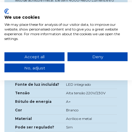
feito de acrílico e metal. Ele tem 4000-4800 Lumens e é o
teto led ideal para iluminar sala de estar e quartos como
você economizará em eletricidade.Ajustável em intensidade
e corMemória de energia e controle incluídos.Desligamento
We use cookies
inteligente 30"Medidas: 60x60x13,5 cm
We may place these for analysis of our visitor data, to improve our
website, show personalised content and to give you a great website
experience. For more information about the cookies we use open the
settings.
Dados do produto
Accept all
Deny
Largura
60cm
Alta
13,5 cm
No, adjust
Profundidade
60cm
Fonte de luz incluída?
LED integrado
Tensão
Alta tensão 220V/230V
Rótulo de energia
A+
Cor
Branco
Material
Acrílico e metal
Pode ser regulado?
Sim