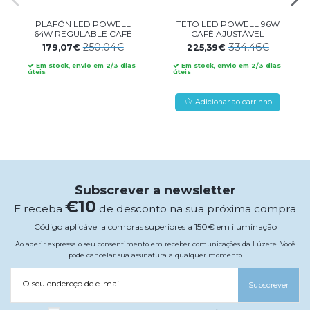
PLAFÓN LED POWELL
TETO LED POWELL 96W
64W REGULABLE CAFÉ
CAFÉ AJUSTÁVEL
250,04€
334,46€
179,07€
225,39€
Em stock, envio em 2/3 dias
Em stock, envio em 2/3 dias
úteis
úteis
Adicionar ao carrinho
Subscrever a newsletter
€10
E receba
de desconto na sua próxima compra
Código aplicável a compras superiores a 150€ em iluminação
Ao aderir expressa o seu consentimento em receber comunicações da Lúzete. Você
pode cancelar sua assinatura a qualquer momento
O seu endereço de e-mail
Subscrever