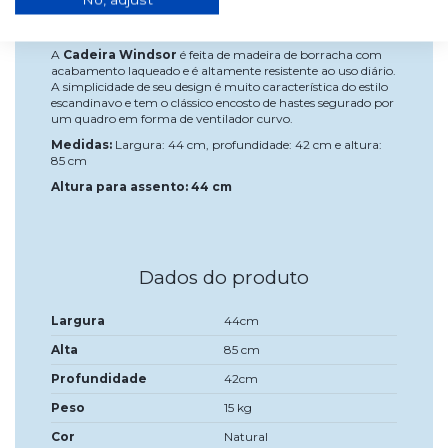
clássico repaldo em forma de ventilador em forma de
ventilador.
A
Cadeira Windsor
é feita de madeira de borracha com
acabamento laqueado e é altamente resistente ao uso diário.
A simplicidade de seu design é muito característica do estilo
escandinavo e tem o clássico encosto de hastes segurado por
um quadro em forma de ventilador curvo.
Medidas:
Largura: 44 cm, profundidade: 42 cm e altura:
85 cm
Altura para assento: 44 cm
Dados do produto
Largura
44cm
Alta
85 cm
Profundidade
42cm
Peso
15 kg
Cor
Natural