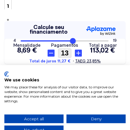
+
We use cookies
We may place these for analysis of our visitor data, to improve our
CADEIRA WINDSOR MADEIRA
website, show personalised content and to give you a great website
NATURAL
experience. For more information about the cookies we use open the
settings.
A
Cadeira Windsor
é uma cadeira de estilo nórdico ideal
Accept all
Deny
para uso em qualquer espaço, seja nórdico, industrial,
vintage ou para espaços modernos. Esta cadeira é tão
versátil que se encaixa em qualquer ambiente e tem o
No, adjust