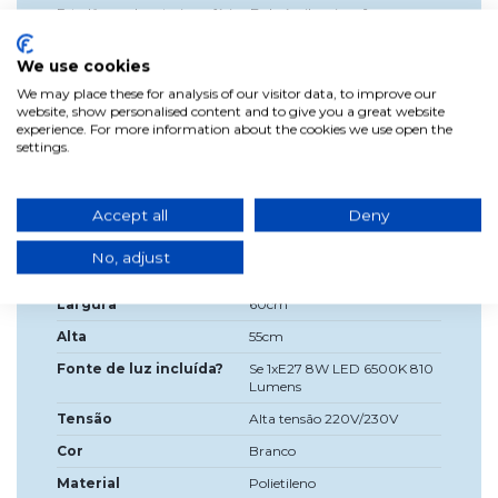
Esta lâmpada exterior esférica Buly é a iluminação
decorativa ideal para suas áreas ao ar livre, como jardim e/ou
terraço para o qual você fornecerá um ambiente
We use cookies
aconchegante onde você pode desfrutar deste verão de
noites e jantares com seus amigos e familiares. Possui um IP
We may place these for analysis of our visitor data, to improve our
65, isolamento duplo e é feito de polietileno altamente
website, show personalised content and to give you a great website
resistente a temperaturas extremas e com proteção UV.Ele
experience. For more information about the cookies we use open the
funciona com uma lâmpada de bucha LED E27 e fornece
settings.
luz fria (lâmpada incluída).
Accept all
Deny
Dados do produto
No, adjust
Largura
60cm
Alta
55cm
Fonte de luz incluída?
Se 1xE27 8W LED 6500K 810
Lumens
Tensão
Alta tensão 220V/230V
Cor
Branco
Material
Polietileno