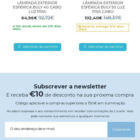
LÂMPADA EXTERIOR
LÂMPADA EXTERIOR
ESFÉRICA BULY 40 CABO
ESFÉRICA BULY 50 LUZ
LUZ FRIA
FRIA CABO
92,72€
148,37€
64,96€
102,40€
Em stock, envio em 3/5 dias
Reserva, entrega 7/10 dias
úteis
úteis
Adicionar ao carrinho
Adicionar ao carrinho
Subscrever a newsletter
€10
E receba
de desconto na sua próxima compra
Código aplicável a compras superiores a 150€ em iluminação
Ao aderir expressa o seu consentimento em receber comunicações da Lúzete. Você
pode cancelar sua assinatura a qualquer momento
O seu endereço de e-mail
Subscrever