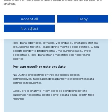
Cor: Preto
settings.
Grau de proteção: IP43
Vantagens
Accept all
Deny
Materiais resistentes às intempéries
Fácil de combinar com diversos estilos decorativos
No, adjust
Instalação simples e segura
Utilização e instalação
Ideal para alpendres, terraços, varandas ou entradas. Instala-
se suspenso no teto, ligado diretamente à rede elétrica. O seu
design pendente proporciona uma iluminação suave e
direcionada, ideal para criar ambientes acolhedores no
exterior.
Por que escolher este produto
Na Lúzete oferecemos entregas rápidas, preços
competitivos, facilidades de pagamento e descontos para
compras frequentes.
Descubra o charme intemporal do candeeiro de teto
suspenso hexagonal preto e leve-o para o seu jardim hoje
mesmo!