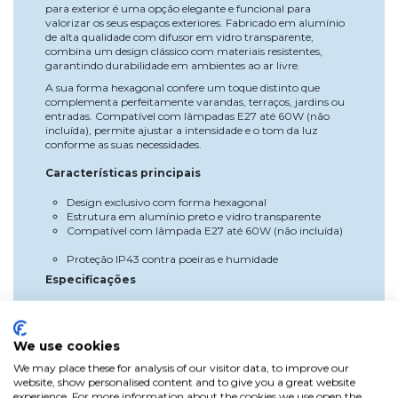
para exterior é uma opção elegante e funcional para
valorizar os seus espaços exteriores. Fabricado em alumínio
de alta qualidade com difusor em vidro transparente,
combina um design clássico com materiais resistentes,
garantindo durabilidade em ambientes ao ar livre.
A sua forma hexagonal confere um toque distinto que
complementa perfeitamente varandas, terraços, jardins ou
entradas. Compatível com lâmpadas E27 até 60W (não
incluída), permite ajustar a intensidade e o tom da luz
conforme as suas necessidades.
Características principais
Design exclusivo com forma hexagonal
Estrutura em alumínio preto e vidro transparente
Compatível com lâmpada E27 até 60W (não incluída)
Proteção IP43 contra poeiras e humidade
Especificações
Altura: 97,2 cm
Diâmetro: 20,2 cm
Casquilho: E27
We use cookies
Potência máxima: 60W
Fonte de luz: Não incluída
We may place these for analysis of our visitor data, to improve our
Voltagem: 220-230V
website, show personalised content and to give you a great website
Material: Alumínio e vidro
experience. For more information about the cookies we use open the