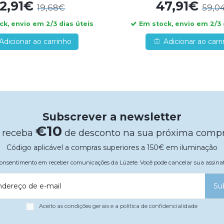
12,91€
47,91€
19,68€
59,0
k, envio em 2/3 dias úteis
Em stock, envio em 2/3 
Adicionar ao carrinho
Adicionar ao carr
Subscrever a newsletter
€10
 receba
de desconto na sua próxima comp
Código aplicável a compras superiores a 150€ em iluminação
 consentimento em receber comunicações da Lúzete. Você pode cancelar sua assi
ndereço de e-mail
Su
Aceito as condições gerais e a política de confidencialidade