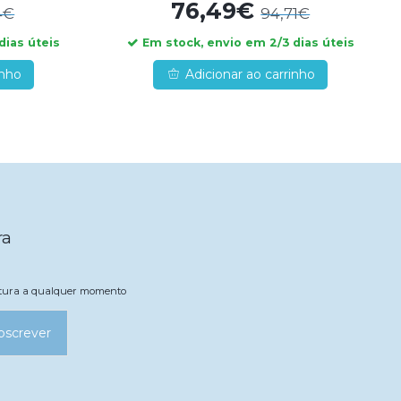
76,49€
4€
94,71€
dias úteis
Em stock, envio em 2/3 dias úteis
inho
Adicionar ao carrinho
ra
natura a qualquer momento
bscrever