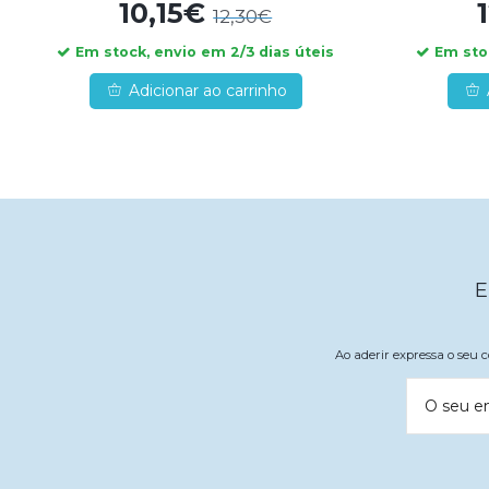
10,15€
12,30€
Em stock, envio em 2/3 dias úteis
Em stoc
Adicionar ao carrinho
E
Ao aderir expressa o seu
O seu e