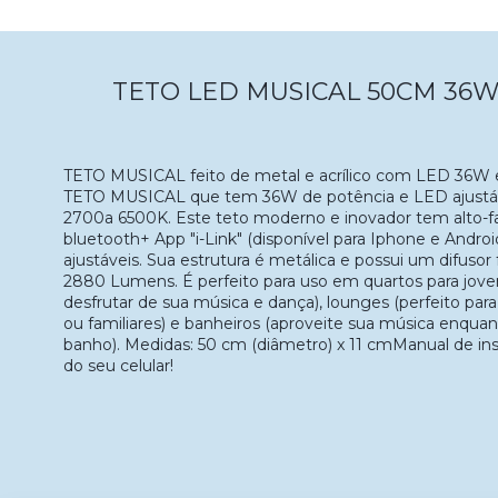
TETO LED MUSICAL 50CM 36W
TETO MUSICAL feito de metal e acrílico com LED 36W e
TETO MUSICAL que tem 36W de potência e LED ajustável
2700a 6500K. Este teto moderno e inovador tem alto-fa
bluetooth+ App "i-Link" (disponível para Iphone e Androi
ajustáveis. Sua estrutura é metálica e possui um difusor f
2880 Lumens. É perfeito para uso em quartos para joven
desfrutar de sua música e dança), lounges (perfeito pa
ou familiares) e banheiros (aproveite sua música enqu
banho). Medidas: 50 cm (diâmetro) x 11 cmManual de ins
do seu celular!