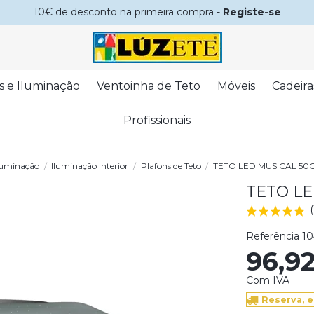
10€ de desconto na primeira compra -
Registe-se
s e Iluminação
Ventoinha de Teto
Móveis
Cadeira
Profissionais
luminação
Iluminação Interior
Plafons de Teto
TETO LED MUSICAL 50
TETO LE
Referência
10
96,9
Com IVA
Reserva, e