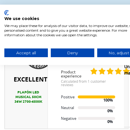
We use cookies
We may place these for analysis of our visitor data, to improve our website
personalised content and to give you a great website experience. For more
information about the cookies we use open the settings.
Product
Product
Reviews
Rating
Accept all
Deny
No, adjust
1
5
/
5
Un
product
ma
experience
EXCELLENT
calculated from 1 customer
reviews
PLAFÓN LED
Positive
MUSICAL 50CM
100%
36W 2700-6500K
Neutral
0%
Negative
0%