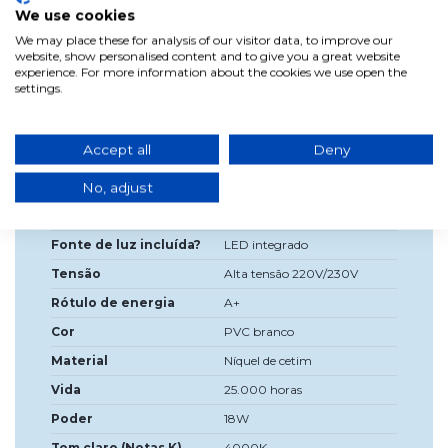
acabamento de níquel acetinado com difusor de PVC
We use cookies
branco. Medições: 60 x 15 x 9 cm
We may place these for analysis of our visitor data, to improve our
website, show personalised content and to give you a great website
experience. For more information about the cookies we use open the
settings.
Dados do produto
Accept all
Deny
Largura
60cm
Alta
15cm
No, adjust
Profundidade
9 cm
Fonte de luz incluída?
LED integrado
Tensão
Alta tensão 220V/230V
Rótulo de energia
A+
Cor
PVC branco
Material
Níquel de cetim
Vida
25.000 horas
Poder
18W
Tom claro (Notas K)
4000K