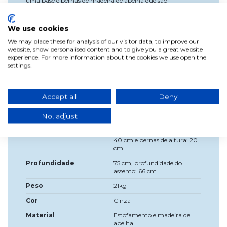
uma base e pernas de madeira de abelha que são
ligeiramente laqueadas para criar esse efeito vintage que
está na moda. Descubra toda a coleção Nicolina que
combinou os sofás com a poltrona você pode criar um
We use cookies
canto perfeito para descansar.
We may place these for analysis of our visitor data, to improve our
website, show personalised content and to give you a great website
experience. For more information about the cookies we use open the
settings.
Dados do produto
Accept all
Deny
Largura
92 cm, largura do assento: 70
cm, largura do apoio de
No, adjust
braço: 11 cm
Alta
64 cm, altura para assento:
40 cm e pernas de altura: 20
cm
Profundidade
75 cm, profundidade do
assento: 66 cm
Peso
21kg
Cor
Cinza
Material
Estofamento e madeira de
abelha