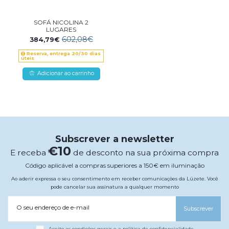
SOFÁ NICOLINA 2
LUGARES
602,08€
384,79€
Reserva, entrega 20/30 dias
úteis
Adicionar ao carrinho
Subscrever a newsletter
€10
E receba
de desconto na sua próxima compra
Código aplicável a compras superiores a 150€ em iluminação
Ao aderir expressa o seu consentimento em receber comunicações da Lúzete. Você
pode cancelar sua assinatura a qualquer momento
O seu endereço de e-mail
Subscrever
Aceito as condições gerais e a política de confidencialidade