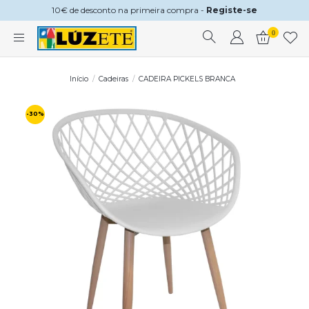
10€ de desconto na primeira compra -
Registe-se
0
Início
Cadeiras
CADEIRA PICKELS BRANCA
-30%