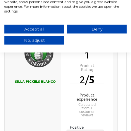
website, show personalised content and to give you a great website
experience. For more information about the cookies we use open the
Pickels Chair
settings.
Transferir (586.12KB)
Accept all
Deny
No, adjust
Product
Reviews
1
Product
Rating
2
/
5
SILLA PICKELS BLANCO
product
experience
calculated
from 1
customer
reviews
Positive