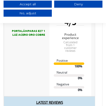
1
Accept all
Deny
Product
No, adjust
Rating
GOOD
4
/
5
PORTALÁMPARAS E27 1
product
LUZ ACERO ORO COBRE
experience
calculated
from 1
customer
reviews
Positive
100%
Neutral
0%
Negative
0%
LATEST REVIEWS