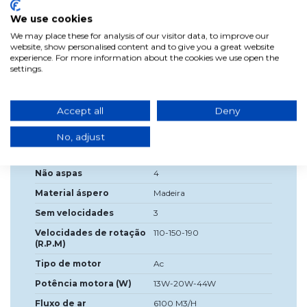
Peso
4,6 kg
We use cookies
Fonte de luz incluída?
Não
We may place these for analysis of our visitor data, to improve our
Tensão
230V
website, show personalised content and to give you a great website
experience. For more information about the cookies we use open the
Cor
Branco
settings.
Frequência (Hz)
50-60hz
Tampa
E27
Accept all
Deny
Controle remoto
Não incluído
No, adjust
Posição de
Sim
Inverno/Verão
Não aspas
4
Material áspero
Madeira
Sem velocidades
3
Velocidades de rotação
110-150-190
(R.P.M)
Tipo de motor
Ac
Potência motora (W)
13W-20W-44W
Fluxo de ar
6100 M3/H