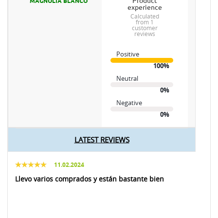
product
MAGNOLIA BLANCO
experience
calculated
from 1
customer
reviews
Positive
100%
Neutral
0%
Negative
0%
LATEST REVIEWS
11.02.2024
Llevo varios comprados y están bastante bien