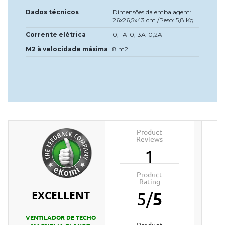
Dados técnicos
Dimensões da embalagem:
26x26,5x43 cm /Peso: 5,8 Kg
Corrente elétrica
0,11A-0,13A-0,2A
M2 à velocidade máxima
8 m2
Product
Reviews
1
Product
Rating
EXCELLENT
5
/
5
VENTILADOR DE TECHO