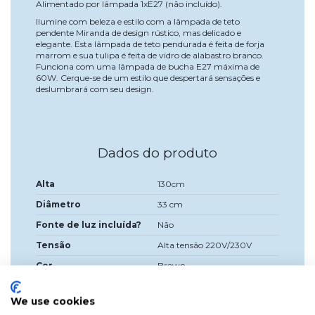
Alimentado por lâmpada 1xE27 (não incluído).
Ilumine com beleza e estilo com a lâmpada de teto
pendente Miranda de design rústico, mas delicado e
elegante. Esta lâmpada de teto pendurada é feita de forja
marrom e sua tulipa é feita de vidro de alabastro branco.
Funciona com uma lâmpada de bucha E27 máxima de
60W. Cerque-se de um estilo que despertará sensações e
deslumbrará com seu design.
Dados do produto
Alta
130cm
Diâmetro
33 cm
Fonte de luz incluída?
Não
Tensão
Alta tensão 220V/230V
Cor
Brown
Material
Forja e vidro
We use cookies
Tampa
E27