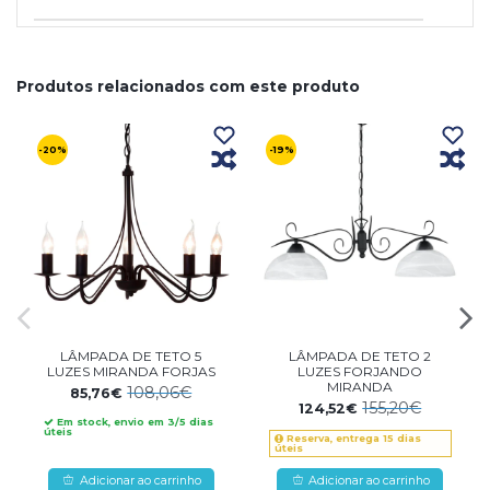
Produtos relacionados com este produto
-20%
-19%
LÂMPADA DE TETO 5
LÂMPADA DE TETO 2
LUZES MIRANDA FORJAS
LUZES FORJANDO
MIRANDA
108,06€
85,76€
155,20€
124,52€
Em stock, envio em 3/5 dias
úteis
Reserva, entrega 15 dias
úteis
Adicionar ao carrinho
Adicionar ao carrinho