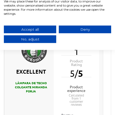
We may place these for analysis of our visitor data, to improve our
website, show personalised content and to give you a great website
experience. For more information about the cookies we use open the
settings.
Accept all
Deny
No, adjust
Product
Reviews
1
Product
Rating
EXCELLENT
5
/
5
LÁMPARA DE TECHO
product
COLGANTE MIRANDA
experience
FORJA
calculated
from 1
customer
reviews