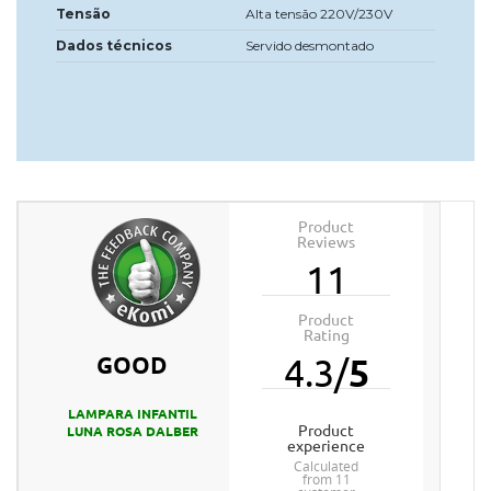
Tensão
Alta tensão 220V/230V
Dados técnicos
Servido desmontado
Product
Reviews
11
Product
Rating
GOOD
4.3
/
5
LAMPARA INFANTIL
product
LUNA ROSA DALBER
experience
calculated
from 11