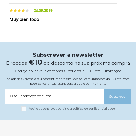
24.09.2019
Muy bien todo
17.12.2018
Excelente!!
Subscrever a newsletter
€10
E receba
de desconto na sua próxima compra
12.11.2018
Código aplicável a compras superiores a 150€ em iluminação
El producto parece un poco endeble
Ao aderir expressa o seu consentimento em receber comunicações da Lúzete. Você
pode cancelar sua assinatura a qualquer momento
16.04.2018
O seu endereço de e-mail
Subscrever
muy contenta recomendable
Aceito as condições gerais e a política de confidencialidade
10.04.2018
Es una lámpara infantil preciosa que en la
habitación de mi niña queda preciosa