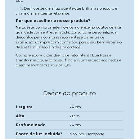
LED.
4. Desfrute de uma luz quente que brilhará no escuro e
criará um ambiente relaxante.
Por que escolher o nosso produto?
Na Lúzete, comprometemo-nos a oferecer produtos de alta
qualidade com entrega rápida, consultoria personalizada,
descontos para compras recorrentes e garantia de
satisfação. Compre com confiança, pois o seu bem-estar e o
da sua família são a nossa prioridade!
Compre agora o Candeeiro de Teto Infantil Lua Rosa e
transforme o quarto do seu filho em um espaço acolhedor e
cheio de sonhos tranquilos. 🌙✨
Dados do produto
Largura
24 cm
Alta
21 cm
Profundidade
24 cm
Fonte de luz incluída?
Não inclui lâmpada