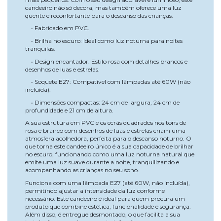
candeeiro não só decora, mas também oferece uma luz
quente e reconfortante para o descanso das crianças.
• Fabricado em PVC.
• Brilha no escuro: Ideal como luz noturna para noites
tranquilas.
• Design encantador: Estilo rosa com detalhes brancos e
desenhos de luas e estrelas.
• Soquete E27: Compatível com lâmpadas até 60W (não
incluída).
• Dimensões compactas: 24 cm de largura, 24 cm de
profundidade e 21 cm de altura.
A sua estrutura em PVC e os ecrãs quadrados nos tons de
rosa e branco com desenhos de luas e estrelas criam uma
atmosfera acolhedora, perfeita para o descanso noturno. O
que torna este candeeiro único é a sua capacidade de brilhar
no escuro, funcionando como uma luz noturna natural que
emite uma luz suave durante a noite, tranquilizando e
acompanhando as crianças no seu sono.
Funciona com uma lâmpada E27 (até 60W, não incluída),
permitindo ajustar a intensidade da luz conforme
necessário. Este candeeiro é ideal para quem procura um
produto que combine estética, funcionalidade e segurança.
Além disso, é entregue desmontado, o que facilita a sua