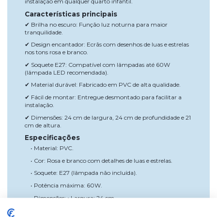
instalação em qualquer quarto infantil.
Características principais
✔ Brilha no escuro: Função luz noturna para maior
tranquilidade.
✔ Design encantador: Ecrãs com desenhos de luas e estrelas
nos tons rosa e branco.
✔ Soquete E27: Compatível com lâmpadas até 60W
(lâmpada LED recomendada).
✔ Material durável: Fabricado em PVC de alta qualidade.
✔ Fácil de montar: Entregue desmontado para facilitar a
instalação.
✔ Dimensões: 24 cm de largura, 24 cm de profundidade e 21
cm de altura.
Especificações
• Material: PVC.
• Cor: Rosa e branco com detalhes de luas e estrelas.
• Soquete: E27 (lâmpada não incluída).
• Potência máxima: 60W.
• Dimensões: ◦ Largura: 24 cm
◦ Altura: 21 cm