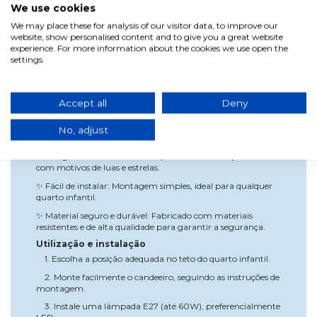
We use cookies
◦ Profundidade: 24 cm
We may place these for analysis of our visitor data, to improve our
• Brilha no escuro: Sim.
website, show personalised content and to give you a great website
• Tensão: 220V/230V (alta tensão).
experience. For more information about the cookies we use open the
settings.
• Entregue desmontado.
Vantagens
✨ Luz suave e acolhedora: Perfeita para quartos infantis,
Accept all
Deny
criando um ambiente seguro e relaxante.
✨ Função luz noturna: Brilha no escuro, proporcionando
No, adjust
conforto às crianças durante a noite.
✨ Design encantador: Perfeita para uma decoração infantil
com motivos de luas e estrelas.
✨ Fácil de instalar: Montagem simples, ideal para qualquer
quarto infantil.
✨ Material seguro e durável: Fabricado com materiais
resistentes e de alta qualidade para garantir a segurança.
Utilização e instalação
1. Escolha a posição adequada no teto do quarto infantil.
2. Monte facilmente o candeeiro, seguindo as instruções de
montagem.
3. Instale uma lâmpada E27 (até 60W), preferencialmente