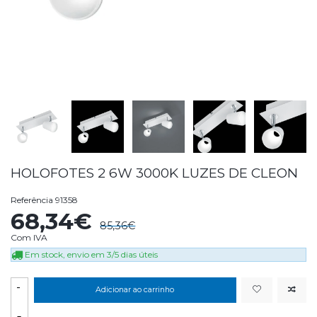
HOLOFOTES 2 6W 3000K LUZES DE CLEON
Referência
91358
68,34€
85,36€
Com IVA
Em stock, envio em 3/5 dias úteis
-
Adicionar ao carrinho