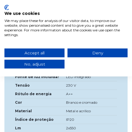
quente de 3000K. Ideal para sala de estar, quartos,
corredores e banheiro. É moderno em design e tem um
botão embutido on/off.
We use cookies
We may place these for analysis of our visitor data, to improve our
website, show personalised content and to give you a great website
experience. For more information about the cookies we use open the
settings.
Dados do produto
Largura
28,5 cm
Accept all
Deny
Alta
9,5 cm
No, adjust
Profundidade
16 cm
Fonte de luz incluída?
LED integrado
Tensão
230 V
Rótulo de energia
A++
Cor
Branco e cromado
Material
Metal e acrílico
Índice de proteção
IP20
Lm
2x550