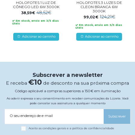
HOLOFOTES 1 LUZ DE
HOLOFOTES 3 LUZES DE
CÔNEGO LED 6W 3000K
CLEON BRANCA 6W
3000K
48,52€
38,59€
124,21€
99,02€
Em stock, envio em 3/5 dias
úteis
Em stock, envio em 3/5 dias
úteis
Adicionar ao carrinho
Adicionar ao carrinho
Subscrever a newsletter
€10
E receba
de desconto na sua próxima compra
Código aplicável a compras superiores a 150€ em iluminação
Ao aderir expressa o seu consentimento em receber comunicações da Lúzete. Você
pode cancelar sua assinatura a qualquer momento
O seu endereço de e-mail
Subscrever
Aceito as condições gerais e a política de confidencialidade