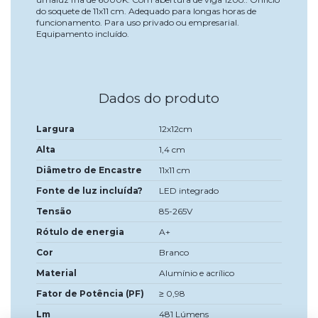
do soquete de 11x11 cm. Adequado para longas horas de
funcionamento. Para uso privado ou empresarial.
Equipamento incluído.
Dados do produto
Largura
12x12cm
Alta
1,4 cm
Diâmetro de Encastre
11x11 cm
Fonte de luz incluída?
LED integrado
Tensão
85-265V
Rótulo de energia
A+
Cor
Branco
Material
Alumínio e acrílico
Fator de Potência (PF)
≥ 0,98
Lm
481 Lúmens