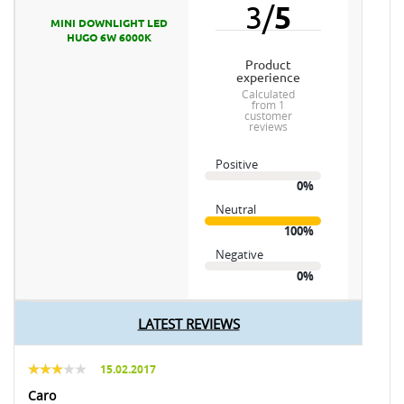
3
/
5
MINI DOWNLIGHT LED
HUGO 6W 6000K
product
experience
calculated
from 1
customer
reviews
Positive
0%
Neutral
100%
Negative
0%
LATEST REVIEWS
15.02.2017
Caro