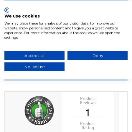
Tempo em
0 seg. a 100% Luz
Número de ignição
10.000
We use cookies
We may place these for analysis of our visitor data, to improve our
Ra-CRI
≥ 80
website, show personalised content and to give you a great website
experience. For more information about the cookies we use open the
Ângulo de luz
120O
settings.
Poder
6W
Tom claro (Notas K)
6000K
Accept all
Deny
No, adjust
Product
Reviews
1
Product
Rating