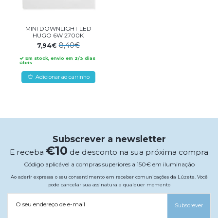
MINI DOWNLIGHT LED
HUGO 6W 2700K
8,40€
7,94€
Em stock, envio em 2/3 dias
úteis
Adicionar ao carrinho
Subscrever a newsletter
€10
E receba
de desconto na sua próxima compra
Código aplicável a compras superiores a 150€ em iluminação
Ao aderir expressa o seu consentimento em receber comunicações da Lúzete. Você
pode cancelar sua assinatura a qualquer momento
O seu endereço de e-mail
Subscrever